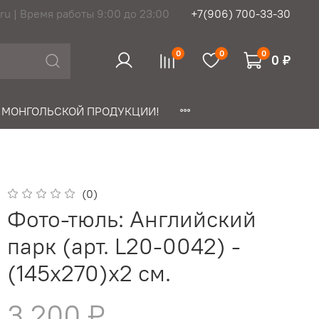
ru | Время работы 9:00 до 23:00
+7(906) 700-33-30
0
0
0
0 ₽
 МОНГОЛЬСКОЙ ПРОДУКЦИИ!
(0)
Фото-тюль: Английский
парк (арт. L20-0042) -
(145х270)х2 см.
3 200 ₽