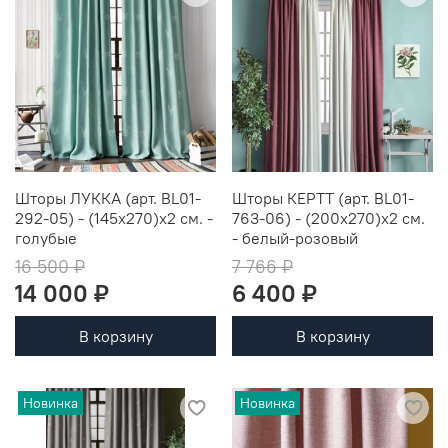
Шторы ЛУККА (арт. BL01-
Шторы КЕРТТ (арт. BL01-
292-05) - (145х270)х2 см. -
763-06) - (200х270)х2 см.
голубые
- белый-розовый
16 500 ₽
7 766 ₽
14 000 ₽
6 400 ₽
В корзину
В корзину
Новинка
Новинка