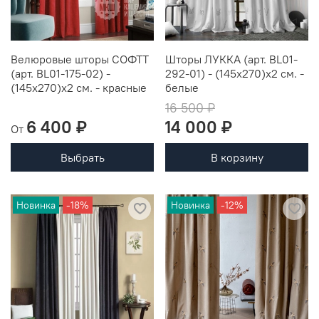
Велюровые шторы СОФТТ
Шторы ЛУККА (арт. BL01-
(арт. BL01-175-02) -
292-01) - (145х270)х2 см. -
(145х270)х2 см. - красные
белые
16 500 ₽
6 400 ₽
14 000 ₽
От
Выбрать
В корзину
Новинка
-18%
Новинка
-12%