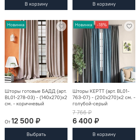
В корзину
В корзину
Новинка
Новинка
-18%
Шторы готовые БАДД (арт.
Шторы КЕРТТ (арт. BL01-
BL01-278-03) - (140х270)х2
763-07) - (200х270)х2 см. -
см. - коричневый
голубой-серый
7 766 ₽
12 500 ₽
6 400 ₽
От
Выбрать
В корзину