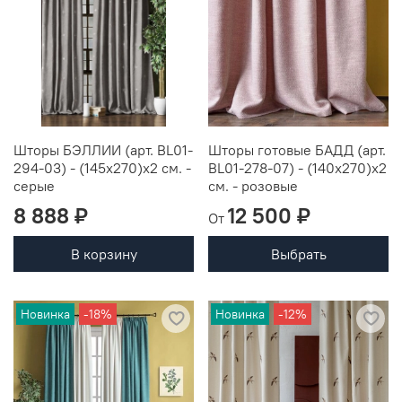
Шторы БЭЛЛИИ (арт. BL01-
Шторы готовые БАДД (арт.
294-03) - (145х270)х2 см. -
BL01-278-07) - (140х270)х2
серые
см. - розовые
8 888 ₽
12 500 ₽
От
В корзину
Выбрать
Новинка
-18%
Новинка
-12%