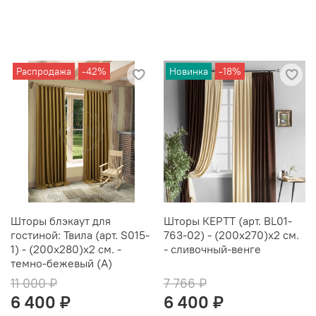
Распродажа
-42%
Новинка
-18%
Шторы блэкаут для
Шторы КЕРТТ (арт. BL01-
гостиной: Твила (арт. S015-
763-02) - (200х270)х2 см.
1) - (200х280)х2 см. -
- сливочный-венге
темно-бежевый (A)
11 000 ₽
7 766 ₽
6 400 ₽
6 400 ₽