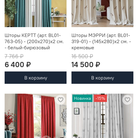
Шторы КЕРТТ (арт. BL01-
Шторы МЭРРИ (арт. BL01-
763-05) - (200х270)х2 см.
319-01) - (145х280)х2 см. -
- белый-бирюзовый
кремовые
7 766 ₽
16 500 ₽
6 400 ₽
14 500 ₽
В корзину
В корзину
Новинка
-15%