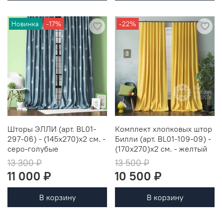
Новинка
-17%
-22%
Шторы ЭЛЛИ (арт. BL01-
Комплект хлопковых штор
297-06) - (145х270)х2 см. -
Билли (арт. BL01-109-09) -
серо-голубые
(170х270)х2 см. - желтый
13 300 ₽
13 500 ₽
11 000 ₽
10 500 ₽
В корзину
В корзину