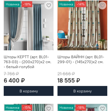
Новинка
-18%
Новинка
-14%
Шторы КЕРТТ (арт. BL01-
Шторы ВАЙНН (арт. BL01-
763-03) - (200х270)х2 см.
299-01) - (145х270)х2 см.
- белый-голубой
7 766 ₽
21 666 ₽
6 400 ₽
18 555 ₽
В корзину
В корзину
Новинка
-15%
Новинка
-18%