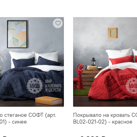
 стеганое СОФТ (арт.
Покрывало на кровать С
01) - синее
BL02-021-02) - красное