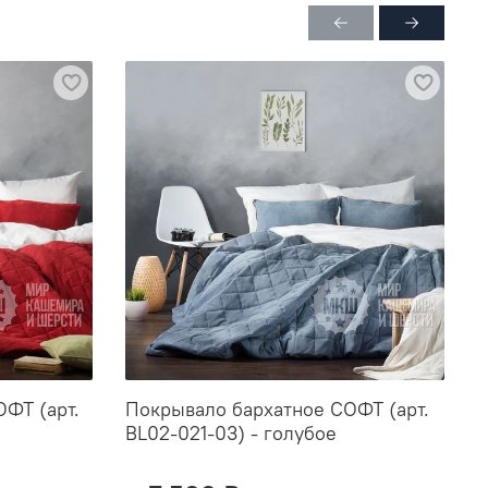
ОФТ (арт.
Покрывало бархатное СОФТ (арт.
П
BL02-021-03) - голубое
B