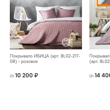
Покрывало ИБИЦА (арт. BL02-217-
Покрывал
08) - розовое
(арт. BL0
10 200 ₽
14 40
От
От