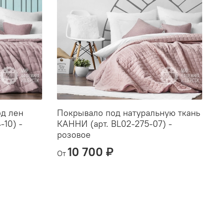
од лен
Покрывало под натуральную ткань
С
10) -
КАННИ (арт. BL02-275-07) -
Б
розовое
р
10 700 ₽
От
О