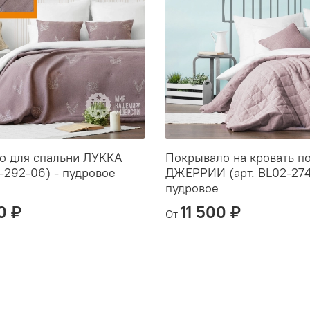
о для спальни ЛУККА
Покрывало на кровать п
2-292-06) - пудровое
ДЖЕРРИИ (арт. BL02-274-
пудровое
0 ₽
11 500 ₽
От