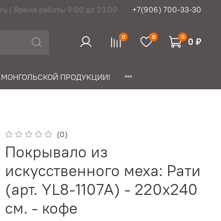
ru | Время работы 9:00 до 23:00
+7(906) 700-33-30
0
0
0
0 ₽
 МОНГОЛЬСКОЙ ПРОДУКЦИИ!
(0)
Покрывало из
искусственного меха: Рати
(арт. YL8-1107А) - 220х240
см. - кофе