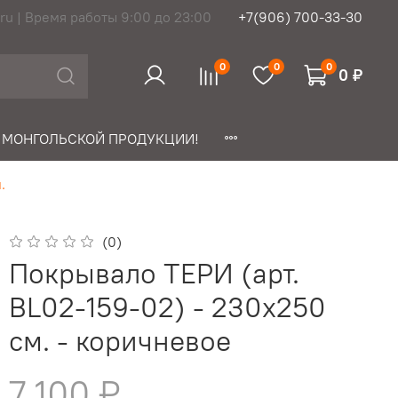
ru | Время работы 9:00 до 23:00
+7(906) 700-33-30
0
0
0
0 ₽
 МОНГОЛЬСКОЙ ПРОДУКЦИИ!
.
(0)
Покрывало ТЕРИ (арт.
BL02-159-02) - 230х250
см. - коричневое
7 100 ₽