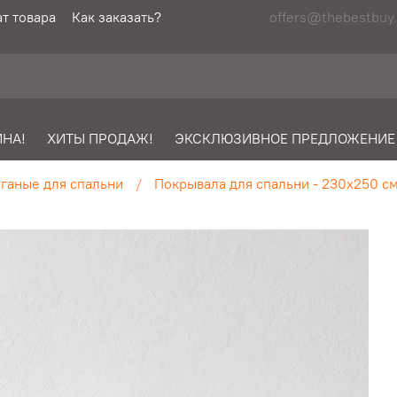
т товара
Как заказать?
offers@thebestbuy.
НА!
ХИТЫ ПРОДАЖ!
ЭКСКЛЮЗИВНОЕ ПРЕДЛОЖЕНИЕ
ганые для спальни
Покрывала для спальни - 230х250 см