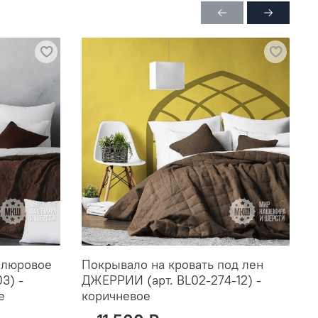
елюровое
Покрывало на кровать под лен
П
3) -
ДЖЕРРИИ (арт. BL02-274-12) -
П
е
коричневое
б