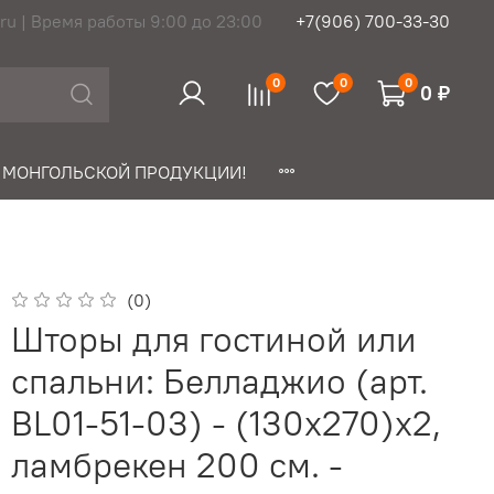
ru | Время работы 9:00 до 23:00
+7(906) 700-33-30
0
0
0
0 ₽
 МОНГОЛЬСКОЙ ПРОДУКЦИИ!
(0)
Шторы для гостиной или
спальни: Белладжио (арт.
BL01-51-03) - (130х270)х2,
ламбрекен 200 см. -