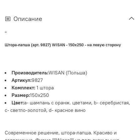
Описание
"
Штора-лапша (арт. 9827) WISAN - 150х250 - на левую сторону
Производитель:
WISAN (Польша)
Артикул:
9827
Комплект:
1 штора
Размер:
150х250
Цвет:
a- шампань с оранж. цветами, b- серебристая,
c- светло-золотой, d- красное вино
Современное решение, штора-лапша. Красиво и
современно. Фирма ""Wisan"" на польском рынке