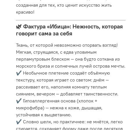
созданная для тех, кто ценит искусство жить
красиво!
🌿
Фактура «Ибица»: Нежность, которая
говорит сама за себя
Ткань, от которой невозможно оторвать взгляд!
Мягкая, струящаяся, с едва уловимым
перламутровым блеском — она будто соткана из
морского бриза и солнечных лучей острова мечты.
✔️ Необычное плетение создаёт объёмную
текстуру, которая играет со светом: днём —
рассеивает его, наполняя комнату теплым
сиянием, вечером — добавляет таинственности.
✔️ Гипоаллергенная основа (хлопок +
микрофибра) — нежна к коже, дышащая,
устойчивая к выцветанию.
✔️ Словно шелк, но практичнее: не мнётся, легко
стирается, сохраняет форму даже после десятков