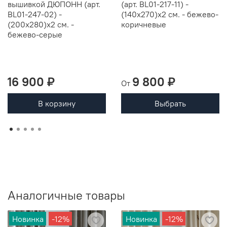
вышивкой ДЮПОНН (арт.
(арт. BL01-217-11) -
BL01-247-02) -
(140х270)х2 см. - бежево-
(200х280)х2 см. -
коричневые
бежево-серые
16 900 ₽
9 800 ₽
От
В корзину
Выбрать
Аналогичные товары
Новинка
-12%
Новинка
-12%